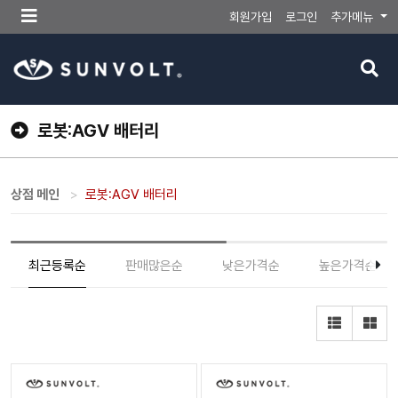
메
회원가입
로그인
추가메뉴
뉴
버
검
튼
색
버
튼
로봇:AGV 배터리
상점 메인
로봇:AGV 배터리
최근등록순
판매많은순
낮은가격순
높은가격순