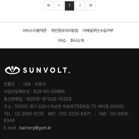
1
서비스이용약관
개인정보처리방침
이메일무단수집거부
FAQ
회사소개
썬볼트
|
대표 : 차유석
사업자등록번호 : 829-85-00989
통신판매업 : 제2018-경기김포-1632호
주소 : 10005 경기 김포시 하성면 하성로795번길 70 에이동 (마조리)
TEL : 02-2661-0135
MO : 010-2235-6471
|
FAX : 02-6918-
6344
E-mail :
battery@gvm.kr