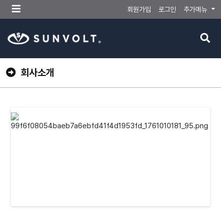
메
회원가입
로그인
추가메뉴
뉴
버
검
튼
색
버
튼
회사소개