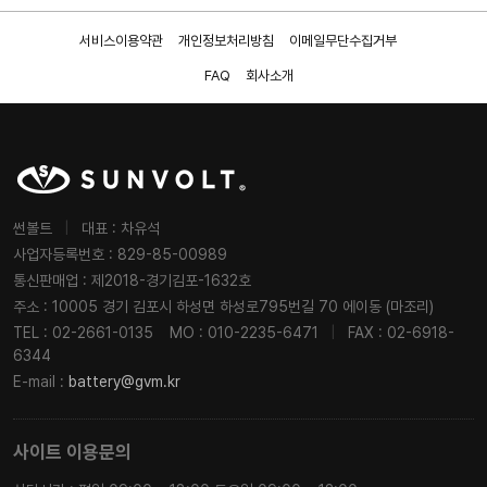
서비스이용약관
개인정보처리방침
이메일무단수집거부
FAQ
회사소개
썬볼트
|
대표 : 차유석
사업자등록번호 : 829-85-00989
통신판매업 : 제2018-경기김포-1632호
주소 : 10005 경기 김포시 하성면 하성로795번길 70 에이동 (마조리)
TEL : 02-2661-0135
MO : 010-2235-6471
|
FAX : 02-6918-
6344
E-mail :
battery@gvm.kr
사이트 이용문의