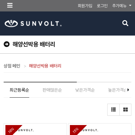
메
회원가입
로그인
추가메뉴
뉴
버
검
튼
색
버
튼
해양선박용 배터리
상점 메인
해양선박용 배터리
최근등록순
판매많은순
낮은가격순
높은가격순
16%
15%