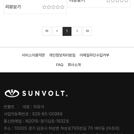
리뷰보기
리뷰보기
1
서비스이용약관
개인정보처리방침
이메일무단수집거부
FAQ
회사소개
썬볼트
|
대표 : 차유석
사업자등록번호 : 829-85-00989
통신판매업 : 제2018-경기김포-1632호
주소 : 10005 경기 김포시 하성면 하성로795번길 70 에이동 (마조리)