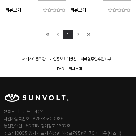
리뷰보기
리뷰보기
1
서비스이용약관
개인정보처리방침
이메일무단수집거부
FAQ
회사소개
썬볼트
|
대표 : 차유석
사업자등록번호 : 829-85-00989
통신판매업 : 제2018-경기김포-1632호
주소 : 10005 경기 김포시 하성면 하성로795번길 70 에이동 (마조리)