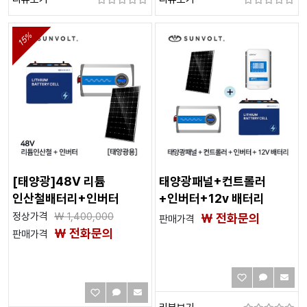
15%
[태양광]48V 리튬
태양광패널+컨트롤러
인산철배터리+인버터
+인버터+12v 배터리
정상가격
₩
1,400,000
₩ 전화문의
판매가격
₩ 전화문의
판매가격