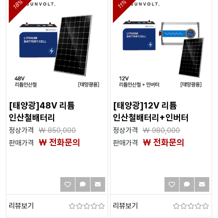
18%
11%
[태양광]48V 리튬
[태양광]12V 리튬
인산철배터리
인산철배터리+인버터
정상가격
₩
850,000
정상가격
₩
980,000
₩ 전화문의
₩ 전화문의
판매가격
판매가격
리뷰보기
리뷰보기