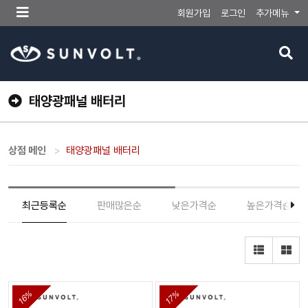
메
회원가입
로그인
추가메뉴
뉴
버
검
튼
색
버
튼
태양광패널 배터리
상점 메인
태양광패널 배터리
최근등록순
판매많은순
낮은가격순
높은가격순
16%
17%