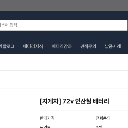
카탈로그
배터리지식
배터리강좌
견적문의
납품사례
[지게차] 72v 인산철 배터리
판매가격
전화문의
포인트
0점