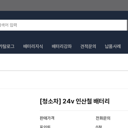
카탈로그
배터리지식
배터리강좌
견적문의
납품사례
[청소차] 24v 인산철 배터리
판매가격
전화문의
포인트
0점