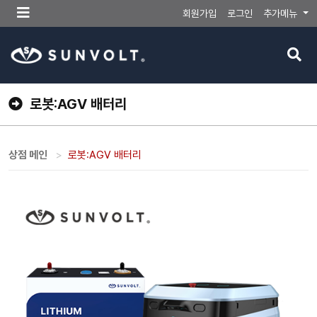
메
회원가입
로그인
추가메뉴
뉴
버
검
튼
색
버
튼
로봇:AGV 배터리
상점 메인
로봇:AGV 배터리