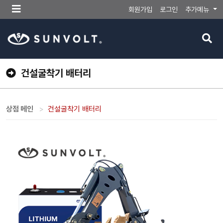
메
회원가입
로그인
추가메뉴
뉴
버
검
튼
색
버
튼
건설굴착기 배터리
상점 메인
건설굴착기 배터리