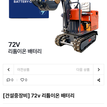
이전상품
다음 상품
0
0
[건설중장비] 72v 리튬이온 배터리