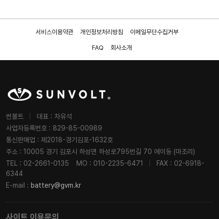
서비스이용약관
개인정보처리방침
이메일무단수집거부
FAQ
회사소개
썬볼트
|
대표 : 차유석
사업자등록번호 : 829-85-00989
통신판매업 : 제2018-경기김포-1632호
주소 : 10005 경기 김포시 하성면 하성로795번길 70 에이동 (마조리)
TEL : 02-2661-0135
MO : 010-2235-6471
|
FAX : 02-6918-
6344
E-mail :
battery@gvm.kr
사이트 이용문의