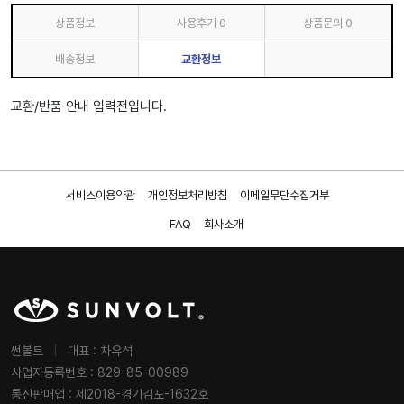
상품정보
사용후기
0
상품문의
0
배송정보
교환정보
교환/반품 안내 입력전입니다.
서비스이용약관
개인정보처리방침
이메일무단수집거부
FAQ
회사소개
썬볼트
|
대표 : 차유석
사업자등록번호 : 829-85-00989
통신판매업 : 제2018-경기김포-1632호