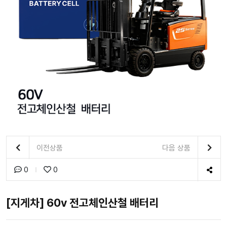
이전상품
다음 상품
0
0
[지게차] 60v 전고체인산철 배터리