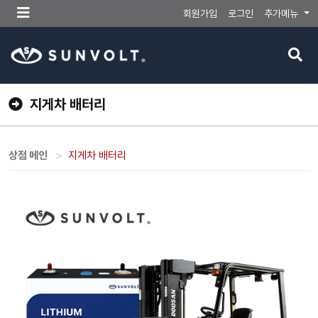
메
회원가입
로그인
추가메뉴
뉴
버
검
튼
색
버
튼
지게차 배터리
상점 메인
지게차 배터리