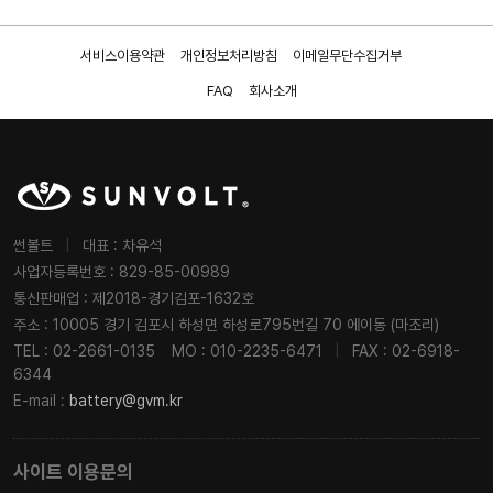
서비스이용약관
개인정보처리방침
이메일무단수집거부
FAQ
회사소개
썬볼트
|
대표 : 차유석
사업자등록번호 : 829-85-00989
통신판매업 : 제2018-경기김포-1632호
주소 : 10005 경기 김포시 하성면 하성로795번길 70 에이동 (마조리)
TEL : 02-2661-0135
MO : 010-2235-6471
|
FAX : 02-6918-
6344
E-mail :
battery@gvm.kr
사이트 이용문의