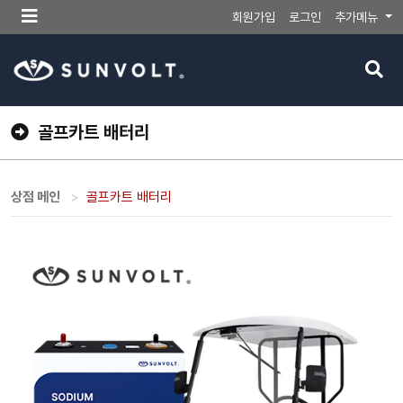
메
회원가입
로그인
추가메뉴
뉴
버
검
튼
색
버
튼
골프카트 배터리
상점 메인
골프카트 배터리