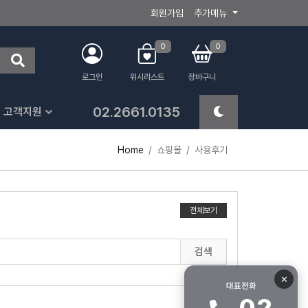
회원가입
추가메뉴
0
0
로그인
위시리스트
장바구니
02.2661.0135
고객지원
Home
쇼핑몰
사용후기
전체보기
검색
✕
대표전화
02