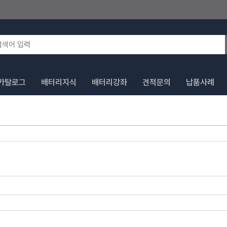
카탈로그
배터리지식
배터리강좌
견적문의
납품사례