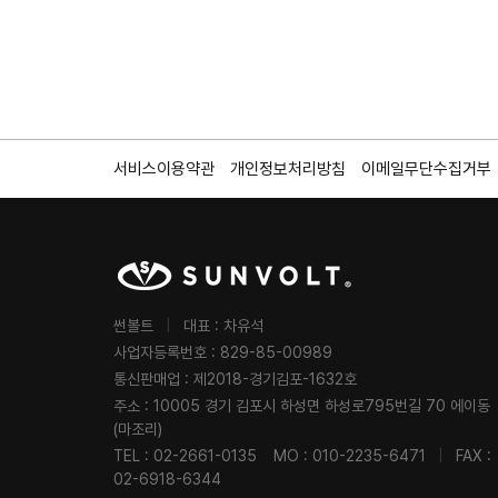
서비스이용약관
개인정보처리방침
이메일무단수집거부
썬볼트
|
대표 : 차유석
사업자등록번호 : 829-85-00989
통신판매업 : 제2018-경기김포-1632호
주소 : 10005 경기 김포시 하성면 하성로795번길 70 에이동
(마조리)
TEL : 02-2661-0135
MO : 010-2235-6471
|
FAX :
02-6918-6344