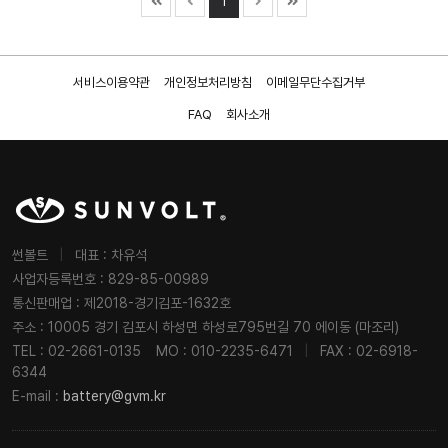
1
서비스이용약관
개인정보처리방침
이메일무단수집거부
FAQ
회사소개
썬볼트
|
대표 : 차유석
사업자등록번호 : 829-85-00989
통신판매업 : 제2018-경기김포-1632호
주소 : 10005 경기 김포시 하성면 하성로795번길 70 에이동 (마조리)
TEL : 02-2661-0135
MO : 010-2235-6471
|
FAX : 02-6918-
6344
E-mail :
battery@gvm.kr